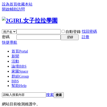
設為首頁
收藏本站
開啟輔助訪問
找回密碼
自動登錄
密碼
註冊
登錄
快捷導航
首頁
Portal
新聞
活動
論壇
BBS
家園
Space
群組
Group
BBS
幫助
Help
搜索
搜索
網站目前檢測維護中。