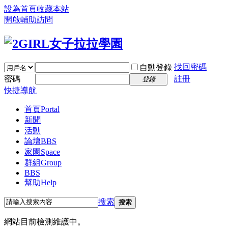
設為首頁
收藏本站
開啟輔助訪問
找回密碼
自動登錄
密碼
註冊
登錄
快捷導航
首頁
Portal
新聞
活動
論壇
BBS
家園
Space
群組
Group
BBS
幫助
Help
搜索
搜索
網站目前檢測維護中。