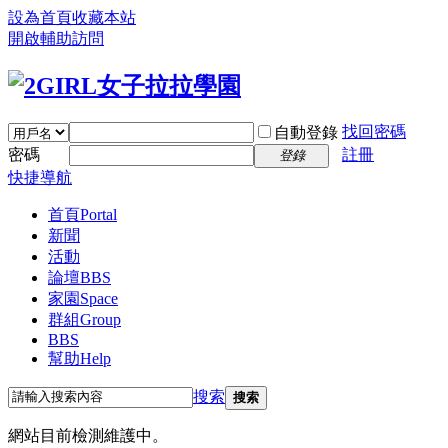
設為首頁
收藏本站
開啟輔助訪問
找回密碼
自動登錄
密碼
註冊
登錄
快捷導航
首頁
Portal
新聞
活動
論壇
BBS
家園
Space
群組
Group
BBS
幫助
Help
搜索
搜索
網站目前檢測維護中。