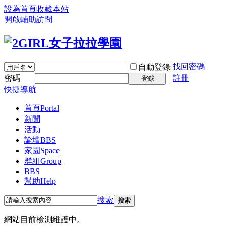
設為首頁
收藏本站
開啟輔助訪問
找回密碼
自動登錄
密碼
註冊
登錄
快捷導航
首頁
Portal
新聞
活動
論壇
BBS
家園
Space
群組
Group
BBS
幫助
Help
搜索
搜索
網站目前檢測維護中。