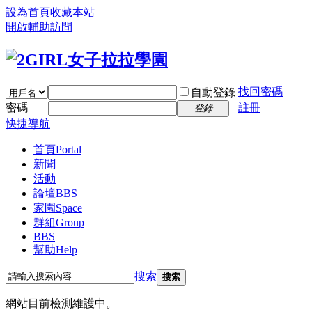
設為首頁
收藏本站
開啟輔助訪問
找回密碼
自動登錄
密碼
註冊
登錄
快捷導航
首頁
Portal
新聞
活動
論壇
BBS
家園
Space
群組
Group
BBS
幫助
Help
搜索
搜索
網站目前檢測維護中。