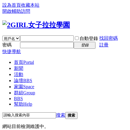
設為首頁
收藏本站
開啟輔助訪問
找回密碼
自動登錄
密碼
註冊
登錄
快捷導航
首頁
Portal
新聞
活動
論壇
BBS
家園
Space
群組
Group
BBS
幫助
Help
搜索
搜索
網站目前檢測維護中。