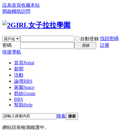
設為首頁
收藏本站
開啟輔助訪問
找回密碼
自動登錄
密碼
註冊
登錄
快捷導航
首頁
Portal
新聞
活動
論壇
BBS
家園
Space
群組
Group
BBS
幫助
Help
搜索
搜索
網站目前檢測維護中。