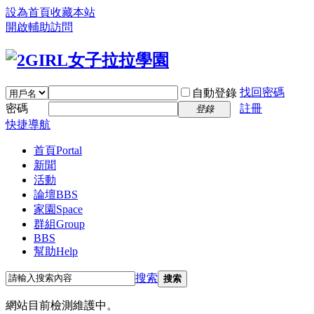
設為首頁
收藏本站
開啟輔助訪問
找回密碼
自動登錄
密碼
註冊
登錄
快捷導航
首頁
Portal
新聞
活動
論壇
BBS
家園
Space
群組
Group
BBS
幫助
Help
搜索
搜索
網站目前檢測維護中。