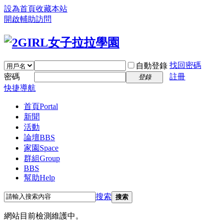
設為首頁
收藏本站
開啟輔助訪問
找回密碼
自動登錄
密碼
註冊
登錄
快捷導航
首頁
Portal
新聞
活動
論壇
BBS
家園
Space
群組
Group
BBS
幫助
Help
搜索
搜索
網站目前檢測維護中。