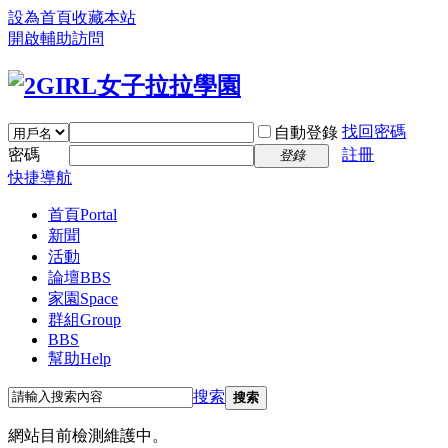
設為首頁
收藏本站
開啟輔助訪問
找回密碼
自動登錄
密碼
註冊
登錄
快捷導航
首頁
Portal
新聞
活動
論壇
BBS
家園
Space
群組
Group
BBS
幫助
Help
搜索
搜索
網站目前檢測維護中。