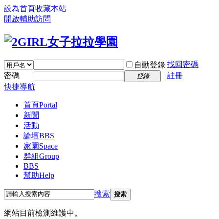
設為首頁
收藏本站
開啟輔助訪問
找回密碼
自動登錄
密碼
註冊
登錄
快捷導航
首頁
Portal
新聞
活動
論壇
BBS
家園
Space
群組
Group
BBS
幫助
Help
搜索
搜索
網站目前檢測維護中。