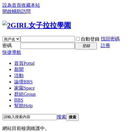
設為首頁
收藏本站
開啟輔助訪問
找回密碼
自動登錄
密碼
註冊
登錄
快捷導航
首頁
Portal
新聞
活動
論壇
BBS
家園
Space
群組
Group
BBS
幫助
Help
搜索
搜索
網站目前檢測維護中。