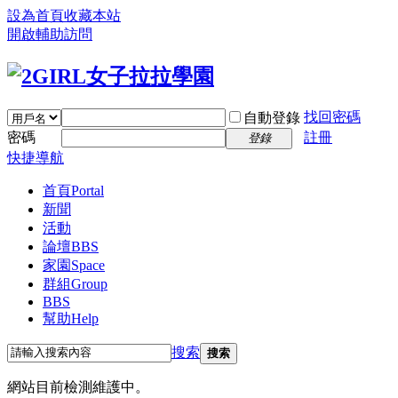
設為首頁
收藏本站
開啟輔助訪問
找回密碼
自動登錄
密碼
註冊
登錄
快捷導航
首頁
Portal
新聞
活動
論壇
BBS
家園
Space
群組
Group
BBS
幫助
Help
搜索
搜索
網站目前檢測維護中。