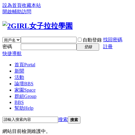
設為首頁
收藏本站
開啟輔助訪問
找回密碼
自動登錄
密碼
註冊
登錄
快捷導航
首頁
Portal
新聞
活動
論壇
BBS
家園
Space
群組
Group
BBS
幫助
Help
搜索
搜索
網站目前檢測維護中。