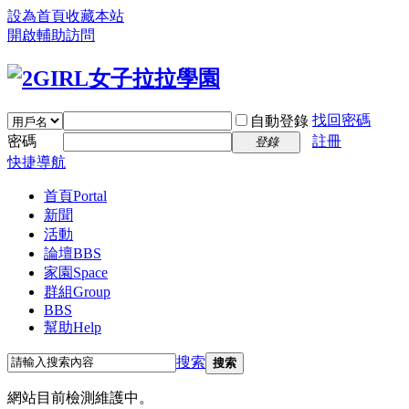
設為首頁
收藏本站
開啟輔助訪問
找回密碼
自動登錄
密碼
註冊
登錄
快捷導航
首頁
Portal
新聞
活動
論壇
BBS
家園
Space
群組
Group
BBS
幫助
Help
搜索
搜索
網站目前檢測維護中。