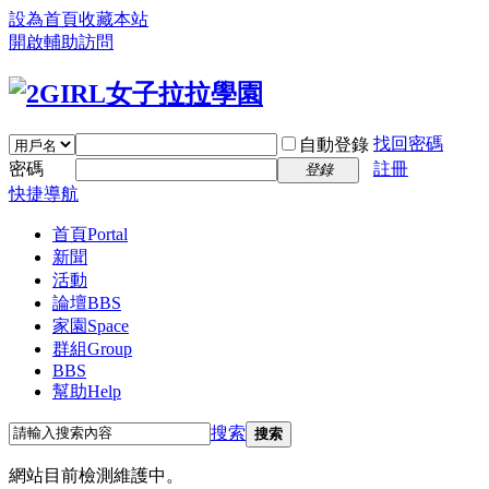
設為首頁
收藏本站
開啟輔助訪問
找回密碼
自動登錄
密碼
註冊
登錄
快捷導航
首頁
Portal
新聞
活動
論壇
BBS
家園
Space
群組
Group
BBS
幫助
Help
搜索
搜索
網站目前檢測維護中。