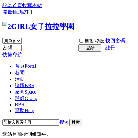
設為首頁
收藏本站
開啟輔助訪問
找回密碼
自動登錄
密碼
註冊
登錄
快捷導航
首頁
Portal
新聞
活動
論壇
BBS
家園
Space
群組
Group
BBS
幫助
Help
搜索
搜索
網站目前檢測維護中。