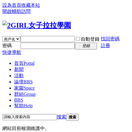
設為首頁
收藏本站
開啟輔助訪問
找回密碼
自動登錄
密碼
註冊
登錄
快捷導航
首頁
Portal
新聞
活動
論壇
BBS
家園
Space
群組
Group
BBS
幫助
Help
搜索
搜索
網站目前檢測維護中。