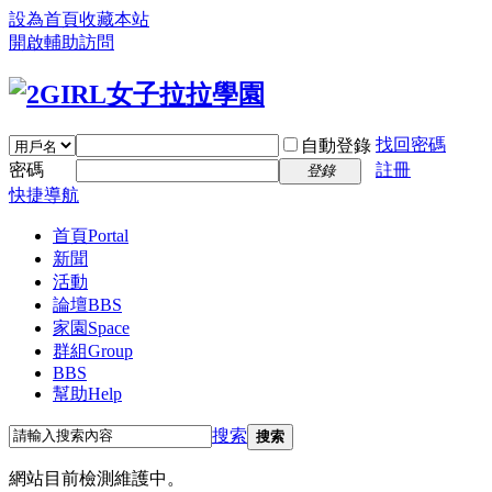
設為首頁
收藏本站
開啟輔助訪問
找回密碼
自動登錄
密碼
註冊
登錄
快捷導航
首頁
Portal
新聞
活動
論壇
BBS
家園
Space
群組
Group
BBS
幫助
Help
搜索
搜索
網站目前檢測維護中。