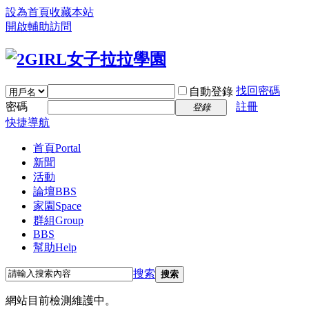
設為首頁
收藏本站
開啟輔助訪問
找回密碼
自動登錄
密碼
註冊
登錄
快捷導航
首頁
Portal
新聞
活動
論壇
BBS
家園
Space
群組
Group
BBS
幫助
Help
搜索
搜索
網站目前檢測維護中。