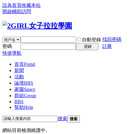
設為首頁
收藏本站
開啟輔助訪問
找回密碼
自動登錄
密碼
註冊
登錄
快捷導航
首頁
Portal
新聞
活動
論壇
BBS
家園
Space
群組
Group
BBS
幫助
Help
搜索
搜索
網站目前檢測維護中。