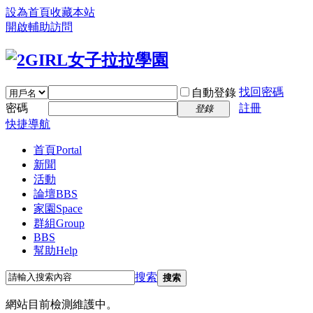
設為首頁
收藏本站
開啟輔助訪問
找回密碼
自動登錄
密碼
註冊
登錄
快捷導航
首頁
Portal
新聞
活動
論壇
BBS
家園
Space
群組
Group
BBS
幫助
Help
搜索
搜索
網站目前檢測維護中。