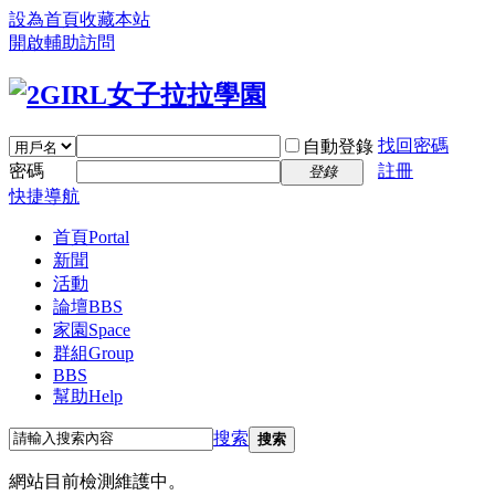
設為首頁
收藏本站
開啟輔助訪問
找回密碼
自動登錄
密碼
註冊
登錄
快捷導航
首頁
Portal
新聞
活動
論壇
BBS
家園
Space
群組
Group
BBS
幫助
Help
搜索
搜索
網站目前檢測維護中。