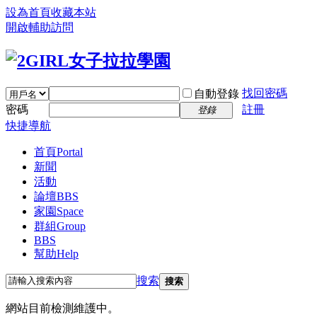
設為首頁
收藏本站
開啟輔助訪問
找回密碼
自動登錄
密碼
註冊
登錄
快捷導航
首頁
Portal
新聞
活動
論壇
BBS
家園
Space
群組
Group
BBS
幫助
Help
搜索
搜索
網站目前檢測維護中。