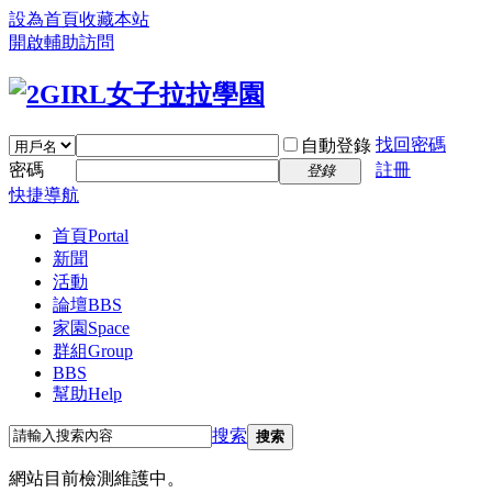
設為首頁
收藏本站
開啟輔助訪問
找回密碼
自動登錄
密碼
註冊
登錄
快捷導航
首頁
Portal
新聞
活動
論壇
BBS
家園
Space
群組
Group
BBS
幫助
Help
搜索
搜索
網站目前檢測維護中。