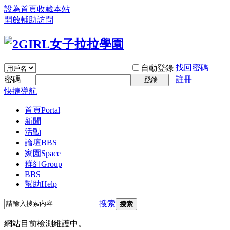
設為首頁
收藏本站
開啟輔助訪問
找回密碼
自動登錄
密碼
註冊
登錄
快捷導航
首頁
Portal
新聞
活動
論壇
BBS
家園
Space
群組
Group
BBS
幫助
Help
搜索
搜索
網站目前檢測維護中。