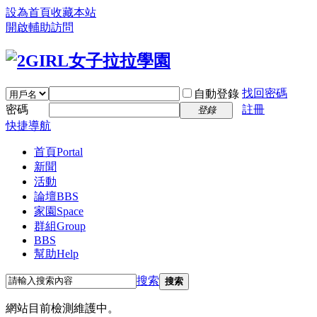
設為首頁
收藏本站
開啟輔助訪問
找回密碼
自動登錄
密碼
註冊
登錄
快捷導航
首頁
Portal
新聞
活動
論壇
BBS
家園
Space
群組
Group
BBS
幫助
Help
搜索
搜索
網站目前檢測維護中。