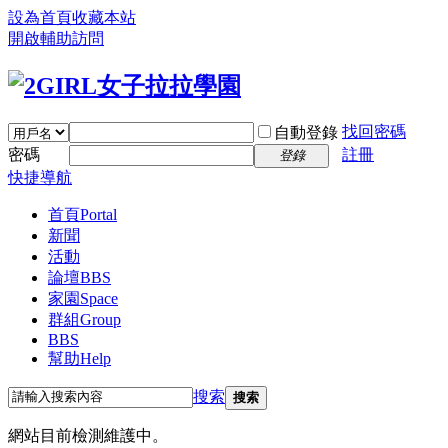
設為首頁
收藏本站
開啟輔助訪問
找回密碼
自動登錄
密碼
註冊
登錄
快捷導航
首頁
Portal
新聞
活動
論壇
BBS
家園
Space
群組
Group
BBS
幫助
Help
搜索
搜索
網站目前檢測維護中。