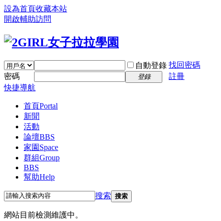
設為首頁
收藏本站
開啟輔助訪問
找回密碼
自動登錄
密碼
註冊
登錄
快捷導航
首頁
Portal
新聞
活動
論壇
BBS
家園
Space
群組
Group
BBS
幫助
Help
搜索
搜索
網站目前檢測維護中。