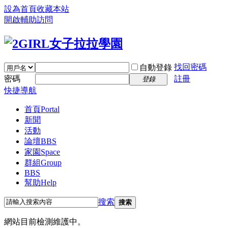
設為首頁
收藏本站
開啟輔助訪問
找回密碼
自動登錄
密碼
註冊
登錄
快捷導航
首頁
Portal
新聞
活動
論壇
BBS
家園
Space
群組
Group
BBS
幫助
Help
搜索
搜索
網站目前檢測維護中。