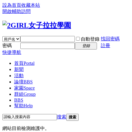
設為首頁
收藏本站
開啟輔助訪問
找回密碼
自動登錄
密碼
註冊
登錄
快捷導航
首頁
Portal
新聞
活動
論壇
BBS
家園
Space
群組
Group
BBS
幫助
Help
搜索
搜索
網站目前檢測維護中。