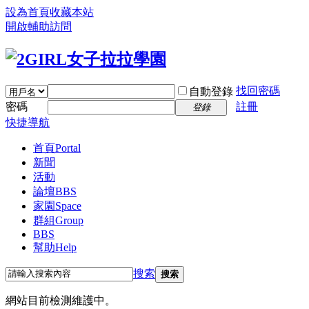
設為首頁
收藏本站
開啟輔助訪問
找回密碼
自動登錄
密碼
註冊
登錄
快捷導航
首頁
Portal
新聞
活動
論壇
BBS
家園
Space
群組
Group
BBS
幫助
Help
搜索
搜索
網站目前檢測維護中。