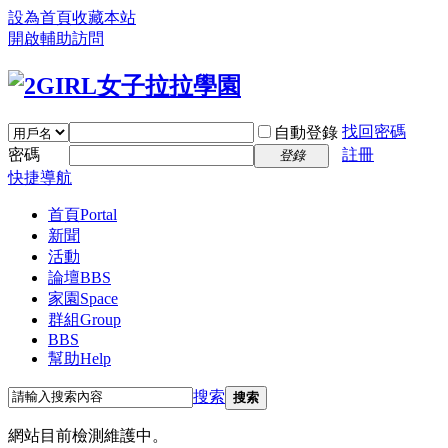
設為首頁
收藏本站
開啟輔助訪問
找回密碼
自動登錄
密碼
註冊
登錄
快捷導航
首頁
Portal
新聞
活動
論壇
BBS
家園
Space
群組
Group
BBS
幫助
Help
搜索
搜索
網站目前檢測維護中。