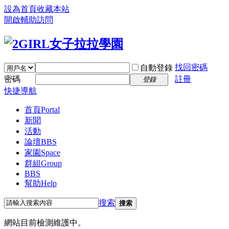
設為首頁
收藏本站
開啟輔助訪問
找回密碼
自動登錄
密碼
註冊
登錄
快捷導航
首頁
Portal
新聞
活動
論壇
BBS
家園
Space
群組
Group
BBS
幫助
Help
搜索
搜索
網站目前檢測維護中。