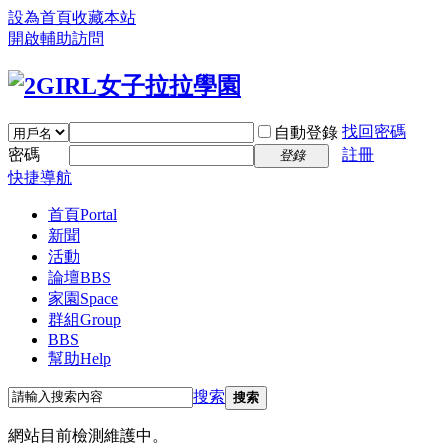
設為首頁
收藏本站
開啟輔助訪問
找回密碼
自動登錄
密碼
註冊
登錄
快捷導航
首頁
Portal
新聞
活動
論壇
BBS
家園
Space
群組
Group
BBS
幫助
Help
搜索
搜索
網站目前檢測維護中。