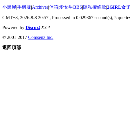
小黑屋
|
手機版
|
Archiver
|
信箱
|
愛女生BBS
|
隱私權條款
|
2GIRL
GMT+8, 2026-8-8 20:57
, Processed in 0.029367 second(s), 5 queries
Powered by
Discuz!
X3.4
© 2001-2017
Comsenz Inc.
返回頂部