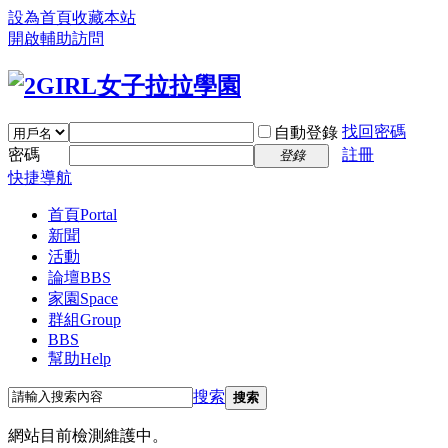
設為首頁
收藏本站
開啟輔助訪問
找回密碼
自動登錄
密碼
註冊
登錄
快捷導航
首頁
Portal
新聞
活動
論壇
BBS
家園
Space
群組
Group
BBS
幫助
Help
搜索
搜索
網站目前檢測維護中。