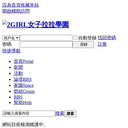
設為首頁
收藏本站
開啟輔助訪問
找回密碼
自動登錄
密碼
註冊
登錄
快捷導航
首頁
Portal
新聞
活動
論壇
BBS
家園
Space
群組
Group
BBS
幫助
Help
搜索
搜索
網站目前檢測維護中。