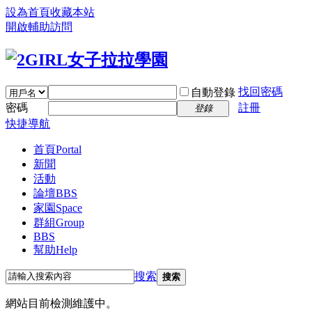
設為首頁
收藏本站
開啟輔助訪問
找回密碼
自動登錄
密碼
註冊
登錄
快捷導航
首頁
Portal
新聞
活動
論壇
BBS
家園
Space
群組
Group
BBS
幫助
Help
搜索
搜索
網站目前檢測維護中。