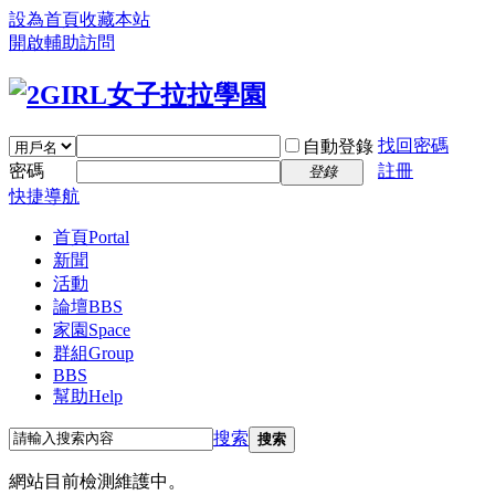
設為首頁
收藏本站
開啟輔助訪問
找回密碼
自動登錄
密碼
註冊
登錄
快捷導航
首頁
Portal
新聞
活動
論壇
BBS
家園
Space
群組
Group
BBS
幫助
Help
搜索
搜索
網站目前檢測維護中。