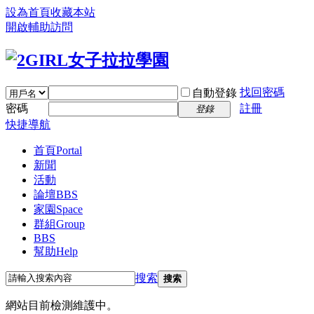
設為首頁
收藏本站
開啟輔助訪問
找回密碼
自動登錄
密碼
註冊
登錄
快捷導航
首頁
Portal
新聞
活動
論壇
BBS
家園
Space
群組
Group
BBS
幫助
Help
搜索
搜索
網站目前檢測維護中。