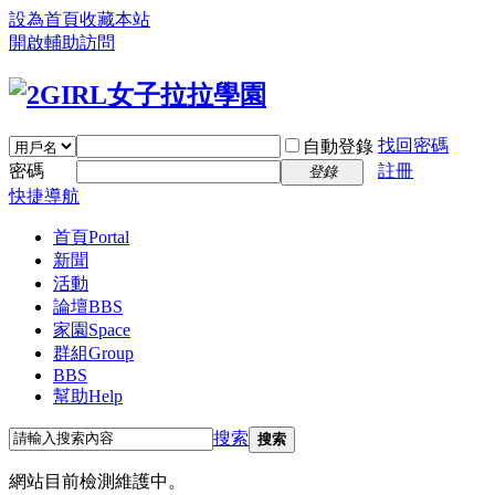
設為首頁
收藏本站
開啟輔助訪問
找回密碼
自動登錄
密碼
註冊
登錄
快捷導航
首頁
Portal
新聞
活動
論壇
BBS
家園
Space
群組
Group
BBS
幫助
Help
搜索
搜索
網站目前檢測維護中。