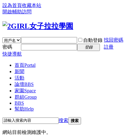
設為首頁
收藏本站
開啟輔助訪問
找回密碼
自動登錄
密碼
註冊
登錄
快捷導航
首頁
Portal
新聞
活動
論壇
BBS
家園
Space
群組
Group
BBS
幫助
Help
搜索
搜索
網站目前檢測維護中。