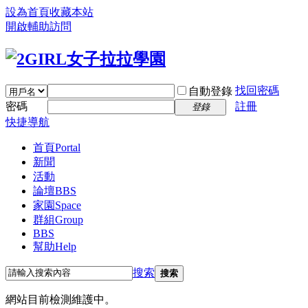
設為首頁
收藏本站
開啟輔助訪問
找回密碼
自動登錄
密碼
註冊
登錄
快捷導航
首頁
Portal
新聞
活動
論壇
BBS
家園
Space
群組
Group
BBS
幫助
Help
搜索
搜索
網站目前檢測維護中。