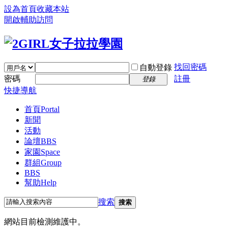
設為首頁
收藏本站
開啟輔助訪問
找回密碼
自動登錄
密碼
註冊
登錄
快捷導航
首頁
Portal
新聞
活動
論壇
BBS
家園
Space
群組
Group
BBS
幫助
Help
搜索
搜索
網站目前檢測維護中。