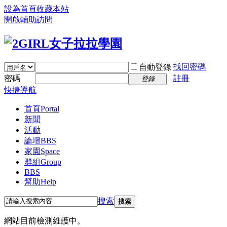
設為首頁
收藏本站
開啟輔助訪問
找回密碼
自動登錄
密碼
註冊
登錄
快捷導航
首頁
Portal
新聞
活動
論壇
BBS
家園
Space
群組
Group
BBS
幫助
Help
搜索
搜索
網站目前檢測維護中。