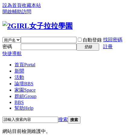
設為首頁
收藏本站
開啟輔助訪問
找回密碼
自動登錄
密碼
註冊
登錄
快捷導航
首頁
Portal
新聞
活動
論壇
BBS
家園
Space
群組
Group
BBS
幫助
Help
搜索
搜索
網站目前檢測維護中。