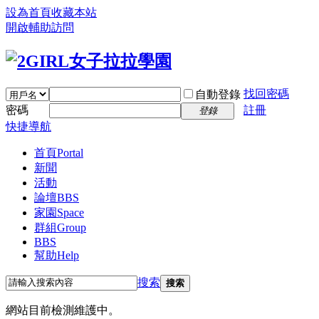
設為首頁
收藏本站
開啟輔助訪問
找回密碼
自動登錄
密碼
註冊
登錄
快捷導航
首頁
Portal
新聞
活動
論壇
BBS
家園
Space
群組
Group
BBS
幫助
Help
搜索
搜索
網站目前檢測維護中。