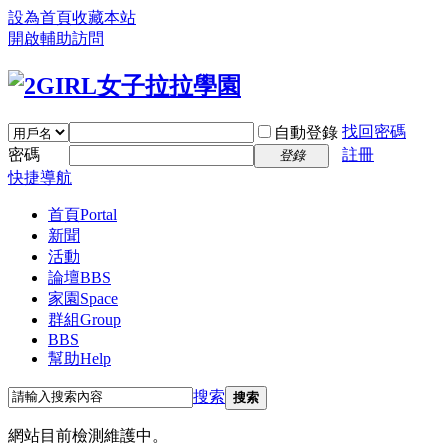
設為首頁
收藏本站
開啟輔助訪問
找回密碼
自動登錄
密碼
註冊
登錄
快捷導航
首頁
Portal
新聞
活動
論壇
BBS
家園
Space
群組
Group
BBS
幫助
Help
搜索
搜索
網站目前檢測維護中。