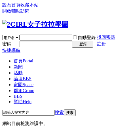
設為首頁
收藏本站
開啟輔助訪問
找回密碼
自動登錄
密碼
註冊
登錄
快捷導航
首頁
Portal
新聞
活動
論壇
BBS
家園
Space
群組
Group
BBS
幫助
Help
搜索
搜索
網站目前檢測維護中。