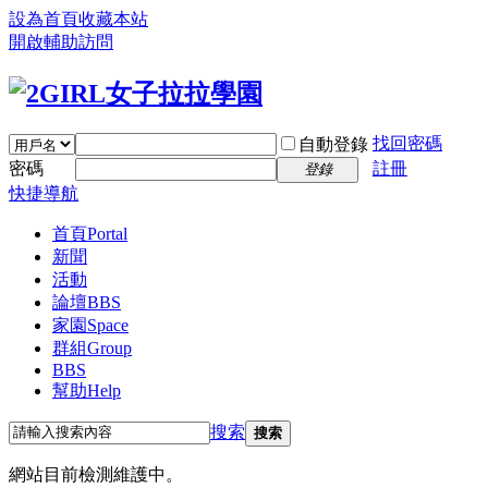
設為首頁
收藏本站
開啟輔助訪問
找回密碼
自動登錄
密碼
註冊
登錄
快捷導航
首頁
Portal
新聞
活動
論壇
BBS
家園
Space
群組
Group
BBS
幫助
Help
搜索
搜索
網站目前檢測維護中。